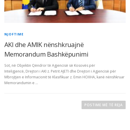
NJOFTIME
AKI dhe AMIK nënshkruajnë
Memorandum Bashkëpunimi
Sot, në Objektin Qëndror të Agjencisë së Kosovës për
Inteligjencë, Drejtori i AKI z. Petrit AJETI dhe Drejtori i Agjencisë për
Mbrojtjen e Informacionit të Klasifikuar z. Emin HOXHA, kanë nënshkruar
Memorandumin e …
L
ë
POSTIME MË TË REJA
v
i
z