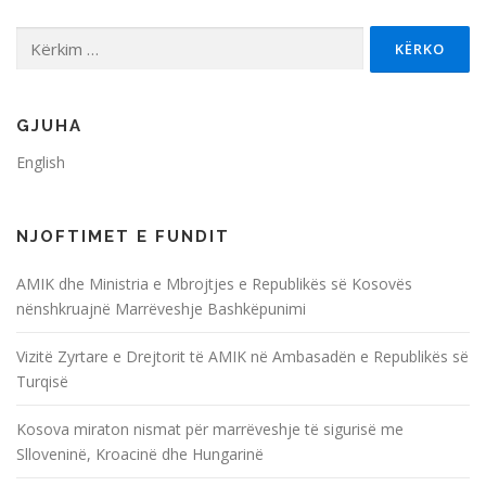
j
Kërko
e
për:
t
e
p
GJUHA
o
English
s
t
NJOFTIMET E FUNDIT
i
m
AMIK dhe Ministria e Mbrojtjes e Republikës së Kosovës
e
nënshkruajnë Marrëveshje Bashkëpunimi
t
Vizitë Zyrtare e Drejtorit të AMIK në Ambasadën e Republikës së
Turqisë
Kosova miraton nismat për marrëveshje të sigurisë me
Slloveninë, Kroacinë dhe Hungarinë